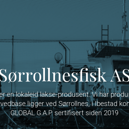
Sørrollnesfisk A
 er en lokaleid lakse-produsent. Vi har produ
vedbase ligger ved Sørrollnes, i Ibestad k
GLOBAL G.A.P. sertifisert siden 2019