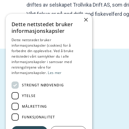
driftes av selskapet Trollvika Drift AS, som d
Vårt fokus er på god drift, god fiskevelferd 
×
Dette nettstedet bruker
informasjonskapsler
Dette nettstedet bruker
informasjonskapsler (cookies) for å
forbedre din opplevelse. Ved å bruke
nettstedet vårt samtykker du i alle
informasjonskapsler i samsvar med
retningslinjene våre for
Trollvika Drift AS
informasjonskapsler.
Les mer
Daglig leder: Marianne Bendiksen
STRENGT NØDVENDIG
E-post:
nls@balteskard.no
YTELSE
MÅLRETTING
Fjordsmolt AS
FUNKSJONALITET
Daglig leder: Lise Berg Medby
E-post:
post@fjordsmolt.no