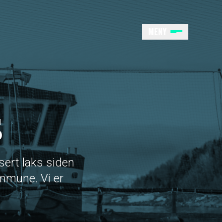
MENY
hjem
S
sert laks siden
ommune. Vi er