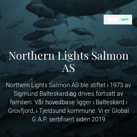
Hopp
til
innhold
MENY
hjem
Northern Lights Salmon
AS
Northern Lights Salmon AS ble stiftet i 1973 av
Sigmund Balteskard og drives fortsatt av
familien. Vår hovedbase ligger i Balteskard i
Grovfjord, i Tjeldsund kommune. Vi er Global
G.A.P. sertifisert siden 2019