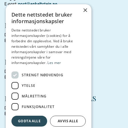
E-post:
post@enkeltstein.no
×
Dette nettstedet bruker
informasjonskapsler
Northern Lights Salmon AS
Dette nettstedet bruker
Daglig leder: Marianne Bendiksen
informasjonskapsler (cookies) for å
E-post:
nls@balteskard.no
forbedre din opplevelse. Ved å bruke
nettstedet vårt samtykker du i alle
informasjonskapsler i samsvar med
retningslinjene våre for
Fjordsmolt AS
informasjonskapsler.
Les mer
Daglig leder: Lise Berg Medby
STRENGT NØDVENDIG
E-post:
post@fjordsmolt.no
YTELSE
MÅLRETTING
Breivoll Marine Produkter AS
FUNKSJONALITET
Daglig leder: Frank-Halvar Solvang
E-post:
frank@b-mp.no
GODTA ALLE
AVVIS ALLE