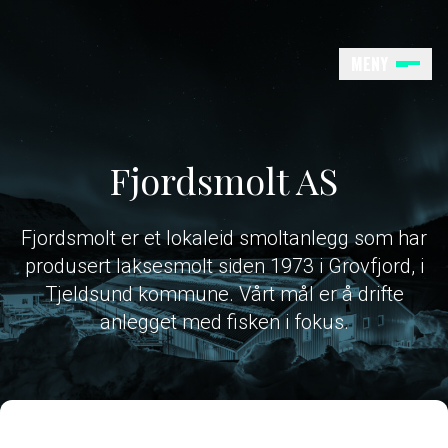
Hopp
til
innhold
MENY
hjem
Fjordsmolt AS
Fjordsmolt er et lokaleid smoltanlegg som har
produsert laksesmolt siden 1973 i Grovfjord, i
Tjeldsund kommune. Vårt mål er å drifte
anlegget med fisken i fokus.