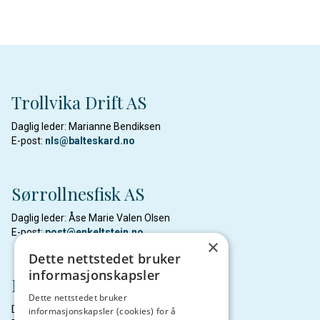
Trollvika Drift AS
Daglig leder: Marianne Bendiksen
E-post:
nls@balteskard.no
Sørrollnesfisk AS
Daglig leder: Åse Marie Valen Olsen
E-post:
post@enkeltstein.no
×
Dette nettstedet bruker
informasjonskapsler
Northern Lights Salmon AS
Dette nettstedet bruker
Daglig leder: Marianne Bendiksen
informasjonskapsler (cookies) for å