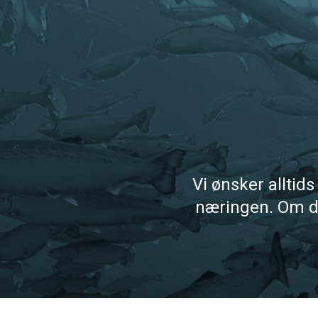
Hopp
til
innhold
Vi ønsker allti
næringen. Om du