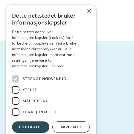
×
Se stillingsannonse
Dette nettstedet bruker
informasjonskapsler
Dette nettstedet bruker
informasjonskapsler (cookies) for å
forbedre din opplevelse. Ved å bruke
nettstedet vårt samtykker du i alle
informasjonskapsler i samsvar med
retningslinjene våre for
Trollvika Drift AS
informasjonskapsler.
Les mer
Daglig leder: Marianne Bendiksen
STRENGT NØDVENDIG
E-post:
nls@balteskard.no
YTELSE
MÅLRETTING
Fjordsmolt AS
FUNKSJONALITET
Daglig leder: Lise Berg Medby
E-post:
post@fjordsmolt.no
GODTA ALLE
AVVIS ALLE