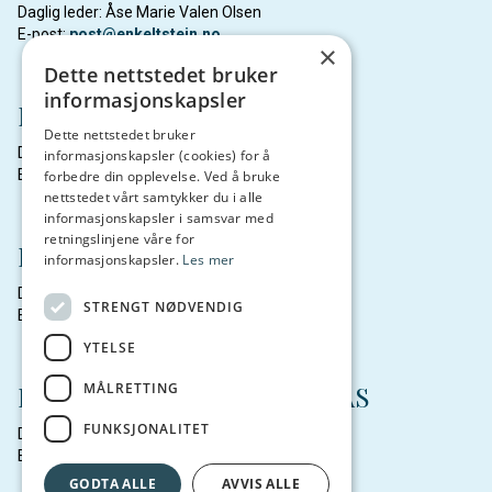
Daglig leder: Åse Marie Valen Olsen
E-post:
post@enkeltstein.no
×
Dette nettstedet bruker
informasjonskapsler
Northern Lights Salmon AS
Dette nettstedet bruker
Daglig leder: Marianne Bendiksen
informasjonskapsler (cookies) for å
E-post:
nls@balteskard.no
forbedre din opplevelse. Ved å bruke
nettstedet vårt samtykker du i alle
informasjonskapsler i samsvar med
retningslinjene våre for
Fjordsmolt AS
informasjonskapsler.
Les mer
Daglig leder: Lise Berg Medby
STRENGT NØDVENDIG
E-post:
post@fjordsmolt.no
YTELSE
MÅLRETTING
Breivoll Marine Produkter AS
FUNKSJONALITET
Daglig leder: Frank-Halvar Solvang
E-post:
frank@b-mp.no
GODTA ALLE
AVVIS ALLE